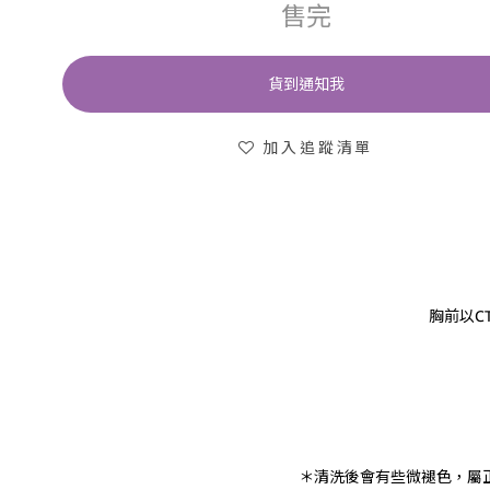
售完
貨到通知我
加入追蹤清單
胸前以CT
＊清洗後會有些微褪色，屬