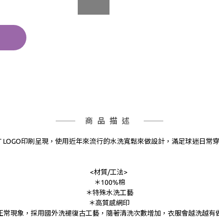
商品描述
 LOGO印刷呈現，
使用近年來流行的水洗寬鬆來做設計，滿足球迷日常
<材質/工法>
＊100%棉
＊特殊水洗工藝
＊高質感網印
正常現象，採用國外洗褪復古工藝，隨著清洗次數增加，衣服會越洗越有