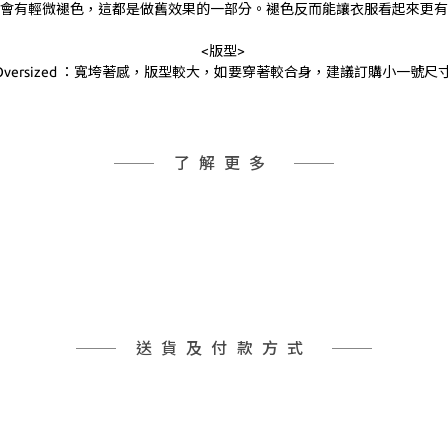
會有輕微褪色，這都是做舊效果的一部分。褪色反而能讓衣服看起來更有
<版型>
Oversized ：寬垮著感，版型較大，如要穿著較合身，建議訂購小一號尺
了解更多
送貨及付款方式