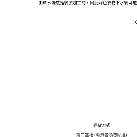
由於水洗感是後製加工的，因此深色衣物下水後可能
送貨方式
第二基地 (消費者請勿點選)