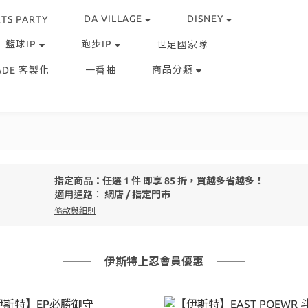
DA VILLAGE
DISNEY
TS PARTY
籃球IP
跑步IP
世足國家隊
商品分類
ADE 客製化
一番抽
指定商品：任選 1 件 即享 85 折，買越多省越多！
適用通路：
網店
/
指定門市
條款與細則
伊斯特上忍會員優惠