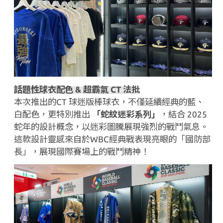
話題性球衣配色
&
超霸氣
CT
法批
本次推出的
CT
球迷版棒球衣，不僅延續經典的藍、
白配色，更特別推出
「蛇紋迷彩系列」
，結合
2025
蛇年的設計概念，以迷彩圖騰展現強烈的戰鬥氣息。
這款設計靈感來自於
WBC
經典戰表現亮眼的「國防部
長」，展現國際賽場上的戰鬥精神！