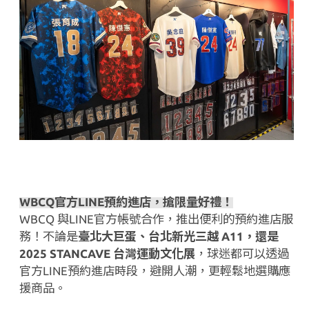
WBCQ
官方
LINE
預約進店，搶限量好禮！
WBCQ
與
LINE
官方帳號合作，推出便利的預約進店服
務！不論是
臺北大巨蛋、台北新光三越
A11
，還是
2025 STANCAVE
台灣運動文化展
，球迷都可以透過
官方
LINE
預約進店時段，避開人潮，更輕鬆地選購應
援商品。