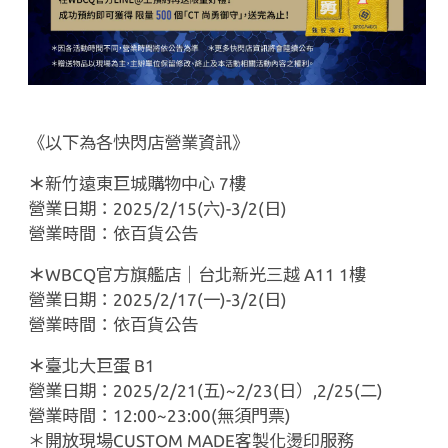
《以下為各快閃店營業資訊》
＊
新竹遠東巨城購物中心
7
樓
營業日期：
2025/2/15(
六
)-3/2(
日
)
營業時間：依百貨公告
＊
WBCQ
官方旗艦店｜台北新光三越
A11 1
樓
營業日期：
2025/2/17(
一
)-3/2(
日
)
營業時間：依百貨公告
＊
臺北大巨蛋
B1
營業日期：
2025/2/21(
五
)~2/23(
日）
,2/25(
二
)
營業時間：
12:00~23:00(
無須門票
)
＊開放現場
CUSTOM MADE
客製化燙印服務