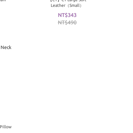
Leather（Small）
NT$343
NT$490
Pillow