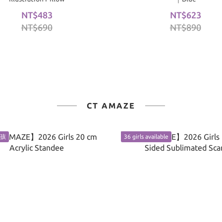
NT$483
NT$623
NT$690
NT$890
CT AMAZE
女孩
36 girls available