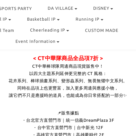
DA VILLAGE
DISNEY
 SPORTS PARTY
l IP
Basketball IP
Running IP
Cheerleading IP
l Team
CUSTOM MADE
Event Information
< CT中華隊商品全品項7折 >
CT中華棒球隊周邊商品現貨販售中！
以四大主題系列延伸更完整的 CT 風格：
花卉系列、棒球插畫系列、變形蟲系列、無畏無懼中文系列。
同時在品項上也更豐富，加入更多周邊與應援小物，
讓它們不只是應援時的道具，也能成為你日常搭配的一部分✨
📌販售據點
・台北官方直營門市｜統一信義DreamPlaza 3F
・台中官方直營門市｜台中新光 12F
・高雄官方直營門市｜高雄夢時代 2F