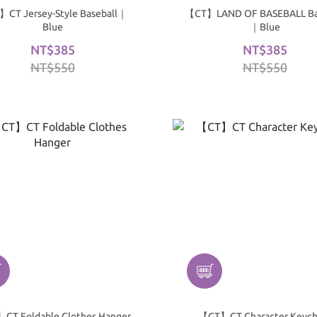
CT Jersey-Style Baseball｜
【CT】LAND OF BASEBALL Ba
Blue
｜Blue
NT$385
NT$385
NT$550
NT$550
CT Foldable Clothes Hanger
【CT】CT Character Keych