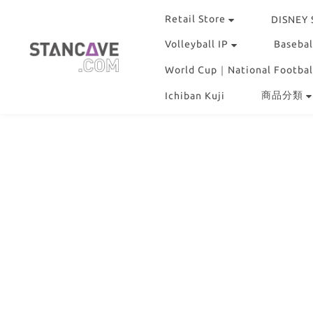
Retail Store
DISNEY
Volleyball IP
Basebal
World Cup｜National Footbal
商品分類
Ichiban Kuji