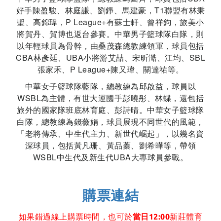
好手陳盈駿、林庭謙、劉錚、馬建豪，T1聯盟有林秉
聖、高錦瑋，P League+有蘇士軒、曾祥鈞，旅美小
將賀丹、賀博也返台參賽。中華男子籃球隊白隊，則
以年輕球員為骨幹，由桑茂森總教練領軍，球員包括
CBA林彥廷、UBA小將游艾喆、宋昕澔、江均、SBL
張家禾、P League+陳又瑋、關達祐等。
中華女子籃球隊藍隊，總教練為邱啟益，球員以
WSBL為主體，有世大運國手彭曉彤、林蝶，還包括
旅外的國家隊班底林育庭、彭詩晴。中華女子籃球隊
白隊，總教練為錢薇娟，球員展現不同世代的風範，
「老將傳承、中生代主力、新世代崛起」，以幾名資
深球員，包括黃凡珊、黃品蓁、劉希曄等，帶領
WSBL中生代及新生代UBA大專球員參戰。
購票連結
如果錯過線上購票時間，也可於
當日12:00
新莊體育