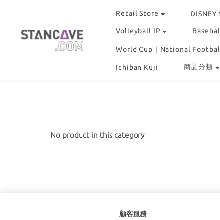
Retail Store
DISNEY
Volleyball IP
Basebal
World Cup｜National Footbal
商品分類
Ichiban Kuji
No product in this category
顧客服務