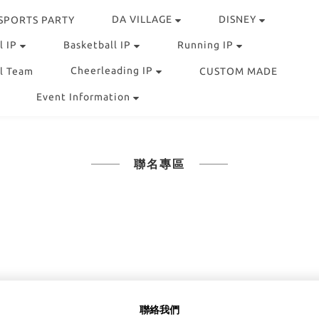
DA VILLAGE
DISNEY
 SPORTS PARTY
l IP
Basketball IP
Running IP
Cheerleading IP
l Team
CUSTOM MADE
Event Information
聯名專區
聯絡我們