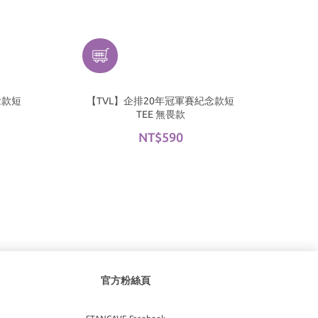
念款短
【TVL】企排20年冠軍賽紀念款短
TEE 無畏款
NT$590
官方粉絲頁