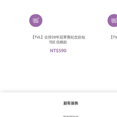
【TVL】企排20年冠軍賽紀念款短
【T
TEE 信賴款
NT$590
顧客服務