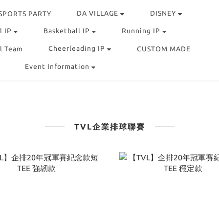
DA VILLAGE
DISNEY
 SPORTS PARTY
l IP
Basketball IP
Running IP
Cheerleading IP
l Team
CUSTOM MADE
Event Information
TVL企業排球聯賽