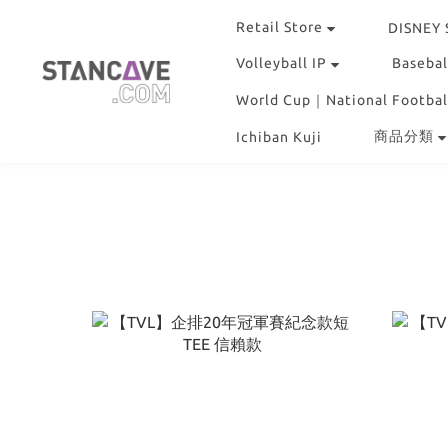
Retail Store
DISNEY
Volleyball IP
Basebal
World Cup｜National Footbal
商品分類
Ichiban Kuji