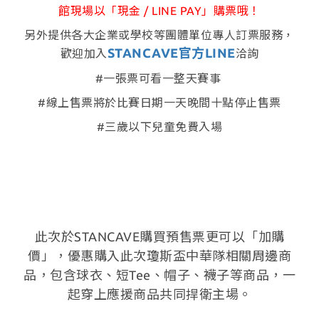
館現場以「現金 / LINE PAY」購票哦！
另外提供各大企業或學校等團體單位專人訂票服務，
STANCAVE官方LINE
歡迎加入
洽詢
#一張票可看一整天賽事
#線上售票將於比賽日期一天晚間十點停止售票
#三歲以下兒童免費入場
此次於STANCAVE購買預售票更可以「加購
價」，優惠購入此次瓊斯盃中華隊相關周邊商
品，包含球衣、短Tee、帽子、襪子等商品，一
起穿上應援商品共同捍衛主場。