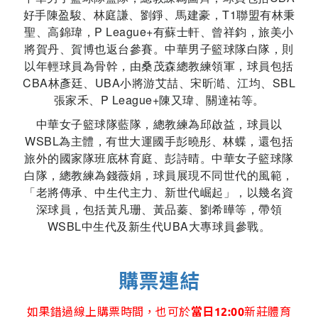
好手陳盈駿、林庭謙、劉錚、馬建豪，T1聯盟有林秉
聖、高錦瑋，P League+有蘇士軒、曾祥鈞，旅美小
將賀丹、賀博也返台參賽。中華男子籃球隊白隊，則
以年輕球員為骨幹，由桑茂森總教練領軍，球員包括
CBA林彥廷、UBA小將游艾喆、宋昕澔、江均、SBL
張家禾、P League+陳又瑋、關達祐等。
中華女子籃球隊藍隊，總教練為邱啟益，球員以
WSBL為主體，有世大運國手彭曉彤、林蝶，還包括
旅外的國家隊班底林育庭、彭詩晴。中華女子籃球隊
白隊，總教練為錢薇娟，球員展現不同世代的風範，
「老將傳承、中生代主力、新世代崛起」，以幾名資
深球員，包括黃凡珊、黃品蓁、劉希曄等，帶領
WSBL中生代及新生代UBA大專球員參戰。
購票連結
如果錯過線上購票時間，也可於
當日12:00
新莊體育