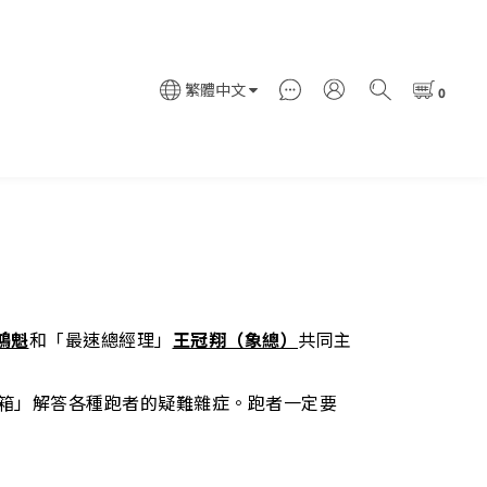
繁體中文
鴻魁
和「最速總經理」
王冠翔（象總）
共同主
箱」解答各種跑者的疑難雜症。跑者一定要