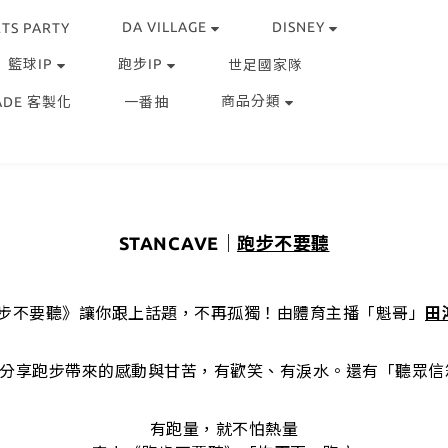
DA VILLAGE
DISNEY
TS PARTY
籃球IP
跑步IP
世足國家隊
商品分類
ADE 客製化
一番抽
STANCAVE｜
跑步不要聽
目《跑步不要聽》讓你跟上話題，不再孤獨！由體育主播「魁哥」
田
分享跑步帶來的感動與甘苦，有歡笑、有淚水。還有「聽眾信
有跑量，就不怕熱量