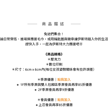
商品描述
兔迷們集合！
論日常穿搭、進場揮應援毛巾，或用鑰匙圈與徽章讓伊斯特踏入你的生活
趕快入手，一起為伊斯特大力應援吧🐰
《商品規格》
＊壓克力
＊數位印刷
＊
尺寸：6cm x 6cm內(每位女孩姿勢關係會有些許誤差）
＊季票優惠｜
點我加入
🔸 1F所有季票與雙人包廂區季票會員再享85折優惠
🔸 2F季票會員再享9折優惠
＊會員優惠｜
點我加入
🔸上忍會員再享85折優惠