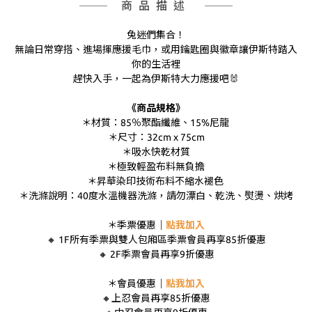
商品描述
兔迷們集合！
無論日常穿搭、進場揮應援毛巾，或用鑰匙圈與徽章讓伊斯特踏入
你的生活裡
趕快入手，一起為伊斯特大力應援吧🐰
《商品規格》
＊材質：85％聚酯纖維、15%尼龍
＊尺寸：32cm x 75cm
＊吸水快乾材質
＊極致輕盈布料無負擔
＊昇華染印技術布料不縮水褪色
＊洗滌說明：40度水溫機器洗滌，請勿漂白、乾洗、熨燙、烘烤
＊季票優惠｜
點我加入
🔸 1F所有季票與雙人包廂區季票會員再享85折優惠
🔸 2F季票會員再享9折優惠
＊會員優惠｜
點我加入
🔸上忍會員再享85折優惠