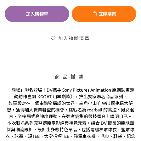
加入購物車
立即購買
加入追蹤清單
商品描述
「巔峰」聯名登場！DV攜手 Sony Pictures Animation 原創動畫運
動動作喜劇《GOAT 山羊巔峰》，推出獨家聯名商品系列。
故事設定在一個由動物構成的世界，主角小山羊 Will 懷抱遠大夢
想，獲得加入職業聯盟的機會，挑戰名為 roarball 的高速、男女混
合、全接觸式高強度運動，在強者雲集的競技舞台上證明自己。
本次聯名系列完整還原電影經典視覺元素，結合 DV 擅長的機能面
料與潮流設計，設計出多款特色單品，包括電繡棒球球衣、籃球球
衣、球褲、短TEE、太空棉短TEE、孩童束衣褲、毛巾、鞋袋、紀念