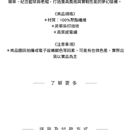
徽章、紀念籃球與老帽，打造兼具風格與實戰性能的夢幻裝備。
《商品規格》
＊材質：100%聚酯纖維
＊昇華染印技術
＊高質感電繡
《注意事項》
＊商品圖因拍攝或電子設備顯色等因素，可能有些微色差，實際出
貨以實品為主
了解更多
送貨及付款方式