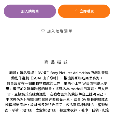
加入購物車
立即購買
加入追蹤清單
商品描述
「巔峰」聯名登場！DV攜手 Sony Pictures Animation 原創動畫運
動動作喜劇《GOAT 山羊巔峰》，推出獨家聯名商品系列。
故事設定在一個由動物構成的世界，主角小山羊 Will 懷抱遠大夢
想，獲得加入職業聯盟的機會，挑戰名為 roarball 的高速、男女混
合、全接觸式高強度運動，在強者雲集的競技舞台上證明自己。
本次聯名系列完整還原電影經典視覺元素，結合 DV 擅長的機能面
料與潮流設計，設計出多款特色單品，包括電繡棒球球衣、籃球球
衣、球褲、短TEE、太空棉短TEE、孩童束衣褲、毛巾、鞋袋、紀念