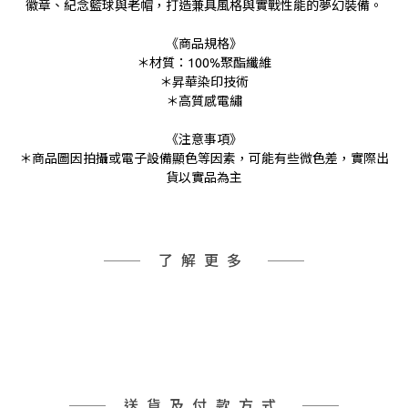
徽章、紀念籃球與老帽，打造兼具風格與實戰性能的夢幻裝備。
《商品規格》
＊材質：100%聚酯纖維
＊昇華染印技術
＊高質感電繡
《注意事項》
＊商品圖因拍攝或電子設備顯色等因素，可能有些微色差，實際出
貨以實品為主
了解更多
送貨及付款方式