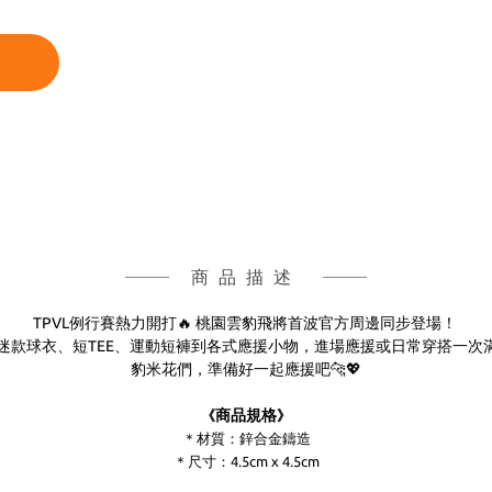
商品描述
TPVL例行賽熱力開打🔥 桃園雲豹飛將首波官方周邊同步登場！
迷款球衣、短TEE、運動短褲到各式應援小物，進場應援或日常穿搭一次
豹米花們，準備好一起應援吧🐆💖
商品規格
《
》
＊材質：鋅合金鑄造
＊尺寸：4.5cm x
4.5cm