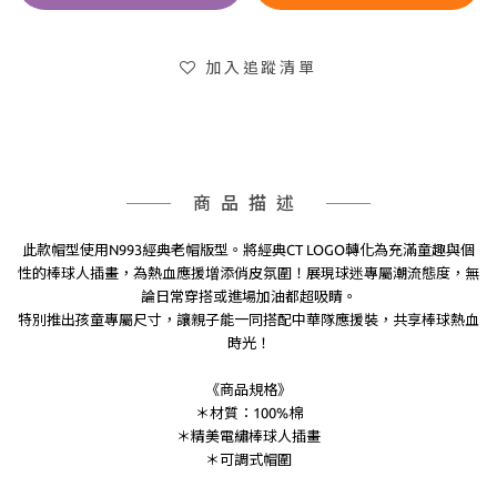
加入追蹤清單
商品描述
此款帽型使用N993經典老帽版型。將經典CT LOGO轉化為充滿童趣與個
性的棒球人插畫，為熱血應援增添俏皮氛圍！展現球迷專屬潮流態度，無
論日常穿搭或進場加油都超吸睛。
特別推出孩童專屬尺寸，讓親子能一同搭配中華隊應援裝，共享棒球熱血
時光！
《商品規格》
＊材質：100%棉
＊精美電繡棒球人插畫
＊可調式帽圍