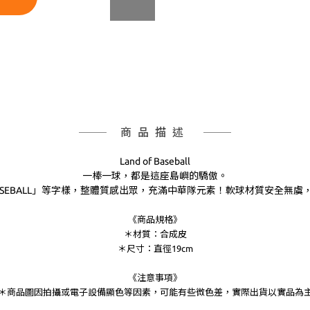
商品描述
Land of Baseball
一棒一球，都是這座島嶼的驕傲。
D OF BASEBALL」等字樣，整體質感出眾，充滿中華隊元素！軟球材質
《商品規格》
＊材質：合成皮
＊尺寸：直徑19cm
《注意事項》
＊商品圖因拍攝或電子設備顯色等因素，可能有些微色差，實際出貨以實品為