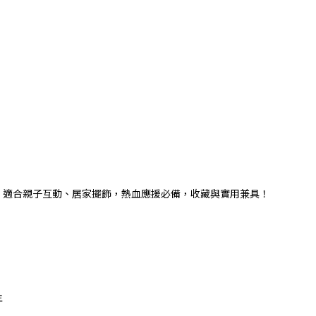
安全無虞，適合親子互動、居家擺飾，熱血應援必備，收藏與實用兼具！
主