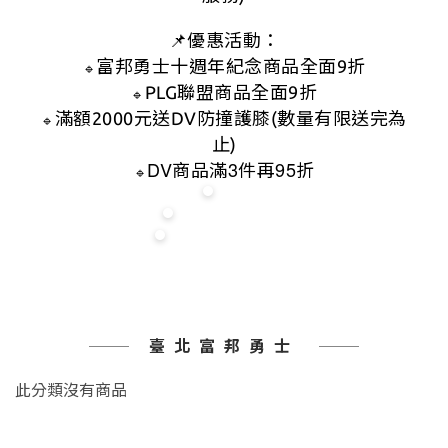
📌優惠活動：
富邦勇士十週年紀念商品全面9折
🔹
PLG聯盟商品全面9折
🔹
滿額2000元送DV防撞護膝(數量有限送完為
🔹
止)
DV
3
95
商品滿
件再
折
🔹
臺北富邦勇士
此分類沒有商品