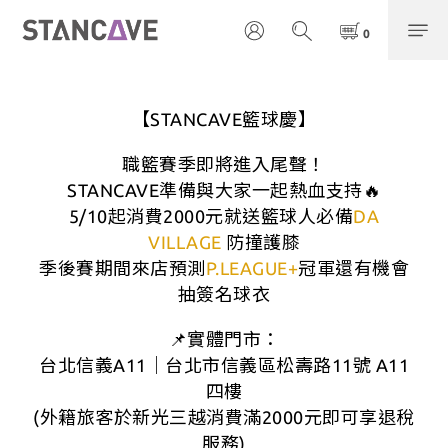
【STANCAVE籃球慶】
職籃賽季即將進入尾聲！
STANCAVE準備與大家一起熱血支持🔥
5/10起消費2000元就送籃球人必備
DA
VILLAGE
防撞護膝
季後賽期間來店預測
P.LEAGUE+
冠軍還有機會
抽簽名球衣
📌實體門市：
台北信義A11｜台北市信義區松壽路11號 A11
四樓
(外籍旅客於新光三越消費滿2000元即可享退稅
服務)