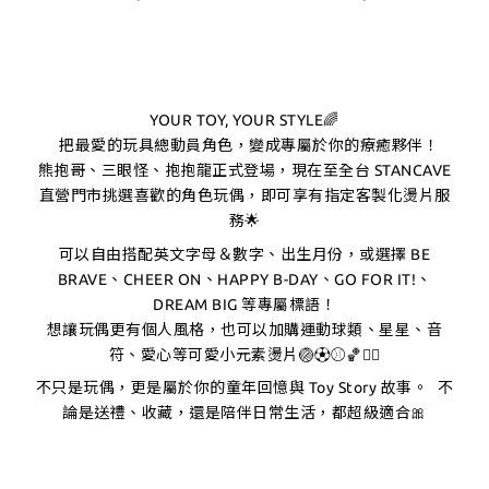
YOUR TOY, YOUR STYLE🌈
把最愛的玩具總動員角色，變成專屬於你的療癒夥伴！
熊抱哥、三眼怪、抱抱龍正式登場，現在至全台 STANCAVE
直營門市挑選喜歡的角色玩偶，即可享有指定客製化燙片服
務🌟
可以自由搭配英文字母＆數字、出生月份，或選擇 BE
BRAVE、CHEER ON、HAPPY B-DAY、GO FOR IT!、
DREAM BIG 等專屬標語！
想讓玩偶更有個人風格，也可以加購運動球類、星星、音
符、愛心等可愛小元素燙片🏐⚽️⚾️🏀❤️‍🔥
不只是玩偶，更是屬於你的童年回憶與 Toy Story 故事。 不
論是送禮、收藏，還是陪伴日常生活，都超級適合🎀