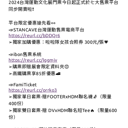
2024台灣運動文化展門票今日起正式於七大售票平台
同步開賣啦❗️
平台限定優惠搶先看👀
📣STANCAVE台灣運動售票電商平台
https://reurl.cc/bDDQr6
獨家加購優惠：啦啦隊女孩合照券 300元/張💗
➢
📣ibon售票系統
https://reurl.cc/lggmjv
購票即贈展會限定資料夾😍
➢
高鐵購票享85折優惠🚄
➢
📣FamiTicket
https://reurl.cc/orrko3
獨家單日套票-贈FOOTERxHDM聯名襪🧦（限量
➢
400份）
獨家雙日套票-贈 DVxHDM聯名短Tee🔥（限量600
➢
份）