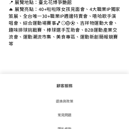
📍 展覽地點：臺北花博爭艷館
🔥 展覽亮點：40+啦啦隊女孩見面會、4大職業IP獨家
策展、全台唯一30+職業IP週邊特賣會、嘻哈歌手演
唱會、綜合運動場賽事🏀⚾️🏐⚽️、吉祥物運動大會、
趣味排球挑戰賽、棒球選手互助會、B2B運動產業交
流會、運動潮流市集、美食專區、運動新創簡報競賽
等
顧客服務
退換貨政策
常見問題
隱私條款