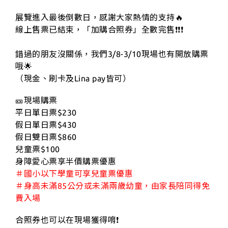
展覽進入最後倒數日，感謝大家熱情的支持🔥
線上售票已結束，「加購合照券」全數完售❗️❗️❗️
錯過的朋友沒關係，我們3/8-3/10現場也有開放購票
哦🌟
（現金、刷卡及Lina pay皆可）
🎫現場購票
平日單日票$230
假日單日票$430
假日雙日票$860
兒童票$100
身障愛心票享半價購票優惠
＃國小以下學童可享兒童票優惠
＃身高未滿85公分或未滿兩歲幼童，由家長陪同得免
費入場
合照券也可以在現場獲得唷❗️