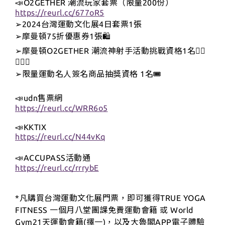
📣O2GETHER 潮流玩家套票（限量200份）
https://reurl.cc/677oR5
2024台灣運動文化展4日套票1張
➢
摩曼頓75折優惠券1張🛍️
➢
摩曼頓O2GETHER 潮流神射手活動挑戰資格1名⛹🏻
➢
⛹🏻‍♀️
限量運動名人簽名商品抽獎資格 1名🎟️
➢
📣udn售票網
https://reurl.cc/WRR6o5
📣KKTIX
https://reurl.cc/N44vKq
📣ACCUPASS活動通
https://reurl.cc/rrrybE
*凡購買台灣運動文化展門票，即可獲得TRUE YOGA
FITNESS 一個月八堂團課免費運動會籍 或 World
Gym21天運動會籍(擇一)，以及大魯閣APP電子體驗