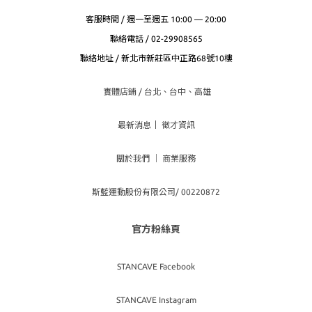
客服時間 / 週一至週五 10:00 — 20:00
聯絡電話 / 02-29908565
聯絡地址 / 新北市新莊區中正路68號10樓
實體店鋪 / 台北、台
中、高雄
最新消息
｜
徵才資訊
關於我們
｜
商業服務
斯藍運動股份有限公司/ 00220872
官方粉絲頁
STANCAVE Facebook
STANCAVE Instagram