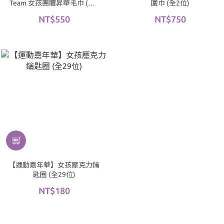
Team 女孩團體昇華毛巾 (全3
圍巾 (全2位)
款)
NT$550
NT$750
【運動嘉年華】女孩壓克力鑰
匙圈 (全29位)
NT$180