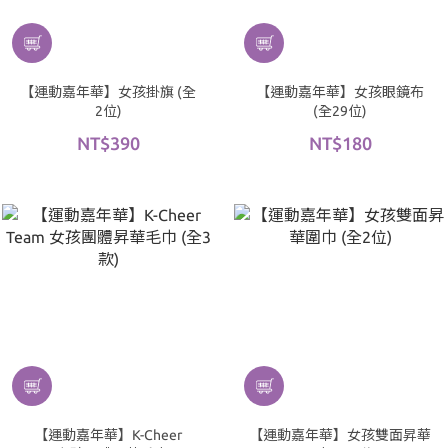
【運動嘉年華】女孩掛旗 (全
【運動嘉年華】女孩眼鏡布
2位)
(全29位)
NT$390
NT$180
【運動嘉年華】K-Cheer
【運動嘉年華】女孩雙面昇華