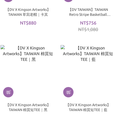
【DV X Kingson Artworks】
【DV TAIWAN】TAIWAN
TAIWAN 草寫老帽｜卡其
Retro Stripe Basketball
Jersey｜Off-White
NT$880
NT$756
NT$1,080
【DV X Kingson Artworks】
【DV X Kingson Artworks】
TAIWAN 棉質短TEE｜黑
TAIWAN 棉質短TEE｜藍