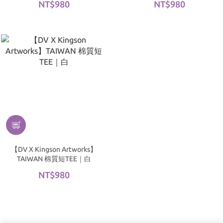
NT$980
NT$980
【DV X Kingson Artworks】
TAIWAN 棉質短TEE｜白
NT$980