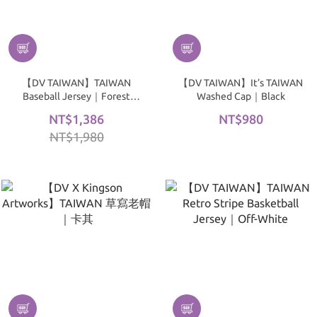
【DV TAIWAN】TAIWAN
【DV TAIWAN】It’s TAIWAN
Baseball Jersey｜Forest
Washed Cap｜Black
Green
NT$1,386
NT$980
NT$1,980