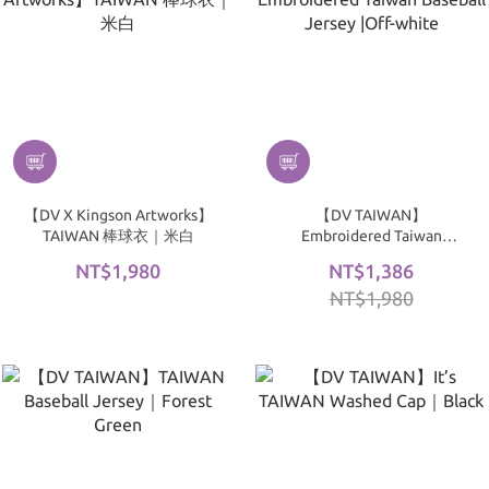
【DV X Kingson Artworks】
【DV TAIWAN】
TAIWAN 棒球衣｜米白
Embroidered Taiwan
Baseball Jersey |Off-white
NT$1,980
NT$1,386
NT$1,980