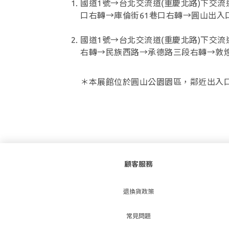
國道1號→台北交流道(重慶北路)下交流
口右轉→庫倫街61巷口右轉→圓山出入
國道1號→台北交流道(重慶北路)下交流
右轉→民族西路→承德路三段右轉→敦煌
＊本展館位於圓山公園園區，鄰近出入口
顧客服務
退換貨政策
常見問題