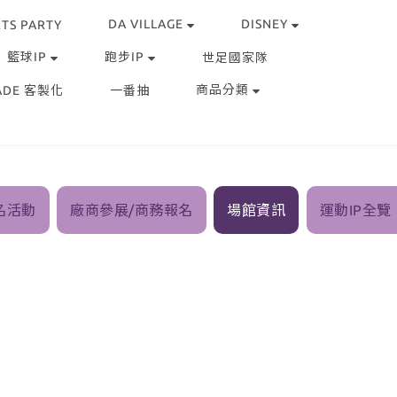
DA VILLAGE
DISNEY
TS PARTY
籃球IP
跑步IP
世足國家隊
商品分類
ADE 客製化
一番抽
名活動
廠商參展/商務報名
場館資訊
運動IP全覽