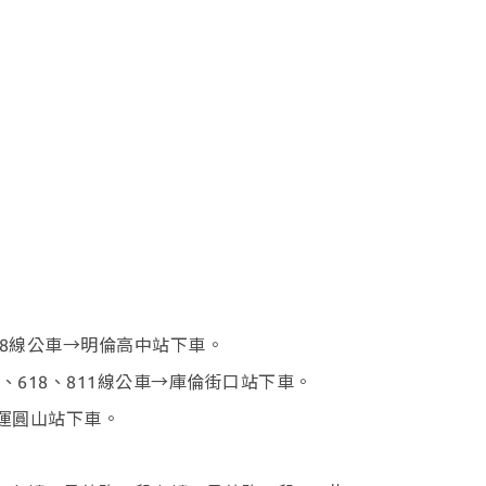
。
6、618線公車→明倫高中站下車。
616、618、811線公車→庫倫街口站下車。
→捷運圓山站下車。