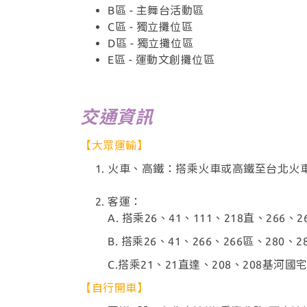
B區 - 主舞台活動區
C區 - 獨立攤位區
D區 - 獨立攤位區
E區 - 運動文創攤位區
交通資訊
【大眾運輸】
火車、高鐵：搭乘火車或高鐵至台北火車
客運：
A. 搭乘26、41、111、218直、266
B. 搭乘26、41、266、266區、28
C.搭乘21、21直達、208、208基河
【自行開車】