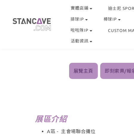
實體店鋪
迪士尼 SPOR
排球IP
棒球IP
啦啦隊IP
CUSTOM M
活動資訊
展覽主頁
即刻索票/報
展區介紹
A區 - 主會場聯合攤位