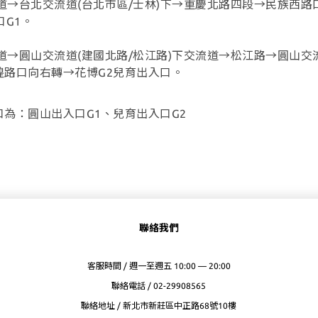
道→台北交流道(台北市區/士林)下→重慶北路四段→民族西路
口G1。
道→圓山交流道(建國北路/松江路)下交流道→松江路→圓山交
路口向右轉→花博G2兒育出入口。
為：圓山出入口G1、兒育出入口G2
聯絡我們
客服時間 / 週一至週五 10:00 — 20:00
聯絡電話 / 02-29908565
聯絡地址 / 新北市新莊區中正路68號10樓