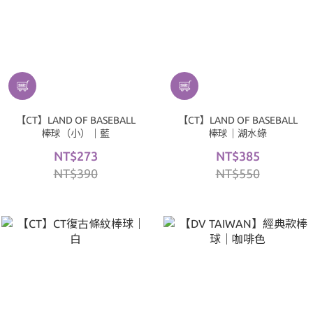
【CT】LAND OF BASEBALL
【CT】LAND OF BASEBALL
棒球（小）｜藍
棒球｜湖水綠
NT$273
NT$385
NT$390
NT$550