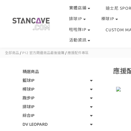
實體店鋪
迪士尼 SPOR
排球IP
棒球IP
啦啦隊IP
CUSTOM M
活動資訊
全部商品
/
P12 官方周邊商品最後搶購
/
應援配件專區
應援
精選商品
籃球IP
棒球IP
跑步IP
排球IP
綜合IP
DV LEOPARD